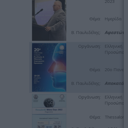
2023
Θέμα:
Ημερίδα
Β. Παυλιδέλης:
Αφεστώτα ώ
Οργάνωση:
Ελληνική Ρι
Προσώπου, 
Θέμα:
20ο Πανελλ
Β. Παυλιδέλης:
Αποκατάστ
Οργάνωση:
Ελληνική Ρι
Προσώπου Θ
Θέμα:
Thessalonik