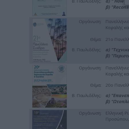
Β. Παυλιδέλης:
α) " How t
β) "Recons
Οργάνωση:
Πανελλήνια
Κεφαλής κα
Θέμα:
21ο Πανελλ
Β. Παυλιδέλης:
α) "Τεχνι
β) "Περιστ
Οργάνωση:
Πανελλήνια
Κεφαλής κα
Θέμα:
20ο Πανελλ
Β. Παυλιδέλης:
α) "Επανε
β) "Ωτοπλ
Οργάνωση:
Ελληνική Ρι
Προσώπου, 