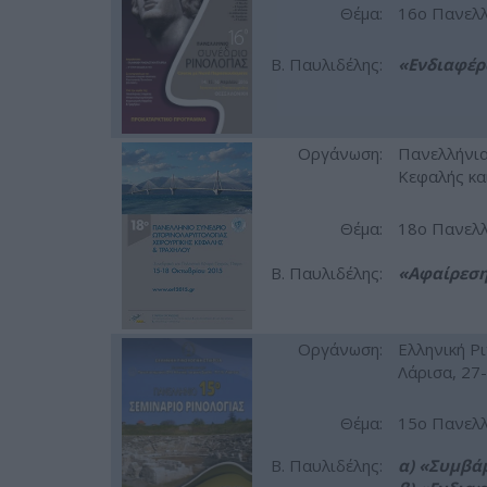
Θέμα:
16ο Πανελλ
Β. Παυλιδέλης:
«Ενδιαφέρ
Οργάνωση:
Πανελλήνια
Κεφαλής κα
Θέμα:
18ο Πανελλ
Β. Παυλιδέλης:
«Αφαίρεση
Οργάνωση:
Ελληνική Ρι
Λάρισα, 27-
Θέμα:
15ο Πανελλ
Β. Παυλιδέλης:
α) «Συμβά