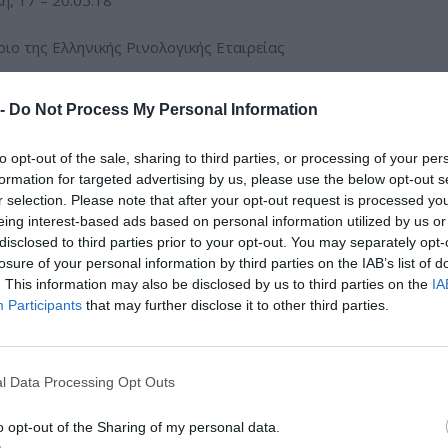
η, 17 – 20.05.18
ριο της Ελληνικής Ρινολογικής Εταιρείας
από τα λάθη μου στη ρινοπλαστική και πώς τα
”
Περισσότερα...
 -
Do Not Process My Personal Information
 Εταιρεία Ωτορινολαρυγγολογίας Χειρουργικής
to opt-out of the sale, sharing to third parties, or processing of your per
ι Τραχήλου, Αθήνα, 02 - 05.11.2017
formation for targeted advertising by us, please use the below opt-out s
r selection. Please note that after your opt-out request is processed y
eing interest-based ads based on personal information utilized by us or
ήνιο ΩΡΛ Συνέδριο
disclosed to third parties prior to your opt-out. You may separately opt-
losure of your personal information by third parties on the IAB’s list of
ική”
Περισσότερα...
. This information may also be disclosed by us to third parties on the
IA
Participants
that may further disclose it to other third parties.
 ΜΗΤΕΡΑ, 14.10.17
 Ρινοπλαστικής
l Data Processing Opt Outs
 Μοσχεύματα στη Διορθωτική Ρινοπλαστική”
o opt-out of the Sharing of my personal data.
Περισσότερα...