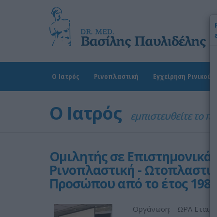
Χ
Ω
Δ
Ο Ιατρός
Ρινοπλαστική
Εγχείρηση Ρινικού 
Ο Ιατρός
εμπιστευθείτε το π
Ομιλητής σε Επιστημονικά 
Ρινοπλαστική - Ωτοπλαστικ
Προσώπου από το έτος 198
Οργάνωση:
ΩΡΛ Εταιρε