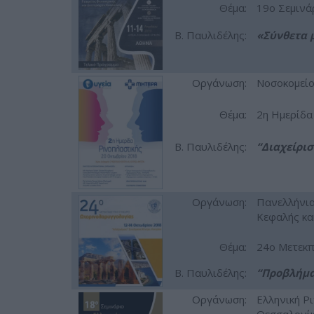
Θέμα:
19ο Σεμινά
Β. Παυλιδέλης:
«Σύνθετα 
Οργάνωση:
Νοσοκομείο
Θέμα:
2η Ημερίδα
Β. Παυλιδέλης:
“Διαχείρι
Οργάνωση:
Πανελλήνια
Κεφαλής κα
Θέμα:
24ο Μετεκπ
Β. Παυλιδέλης:
“Προβλήμα
Οργάνωση:
Ελληνική Ρ