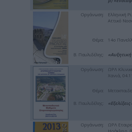
β) «Ενδια
Οργάνωση:
Ελληνική Ρι
Αττικό Νοσ
Θέμα:
14ο Πανελλ
Β. Παυλιδέλης:
«Aυξητική
Οργάνωση:
ΩΡΛ Kλινικ
Χανιά, 04.
Θέμα:
Μετεκπαιδε
Β. Παυλιδέλης:
«Εξελίξει
Οργάνωση:
ΩΡΛ Εταιρε
Ηράκλειο, 0