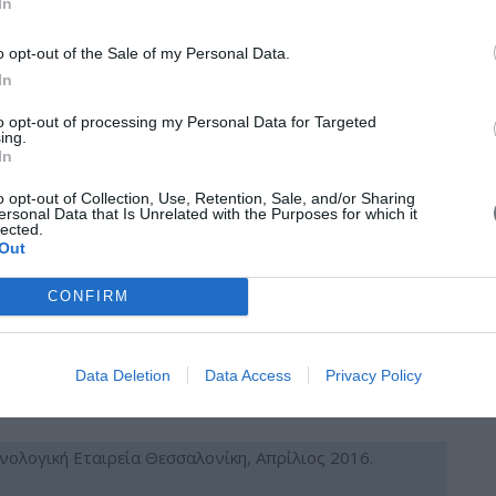
In
o opt-out of the Sale of my Personal Data.
ινολογική Εταιρεία Ναύπλιο, 12-14.05.17
In
to opt-out of processing my Personal Data for Targeted
ήνιο Σεμινάριο Ρινολογίας
ing.
In
ς στη Ρινοπλαστική”
Περισσότερα...
o opt-out of Collection, Use, Retention, Sale, and/or Sharing
ersonal Data that Is Unrelated with the Purposes for which it
lected.
Out
 Εταιρεία Ωτορινολαρυγγολογίας Χειρουργικής
ι Τραχήλου, Βόλος, 04 - 06.11.2016
CONFIRM
ήνιο ΩΡΛ Σεμινάριο
Data Deletion
Data Access
Privacy Policy
ική”
Περισσότερα...
ινολογική Εταιρεία Θεσσαλονίκη, Απρίλιος 2016.