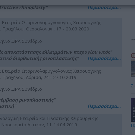
o prevent and manage complications in rhinoplasty"
tructive rhinoplasty"
Περισσότερα...
 Εταιρεία Ωτορινολαρυγγολογίας Χειρουργικής
ι Τραχήλου, Θεσσαλονίκη, 17 - 20.03.2020
ήνιο ΩΡΛ Συνέδριο
κές αποκατάστασης ελλειμμάτων πτερυγίου ωτός"
ατικό διορθωτικής ρινοπλαστικής"
Περισσότερα...
 Εταιρεία Ωτορινολαρυγγολογίας Χειρουργικής
ι Τραχήλου, Λάρισα, 24 - 27.10.2019
Σ
ήνιο ΩΡΛ Συνέδριο
πέμβαση ρινοπλαστικής"
αστική"
Περισσότερα...
νολογική Εταιρεία και Πλαστικής Χειρουργικής
Νοσοκομείο Αττικόν, 11-14.04.2019
Π