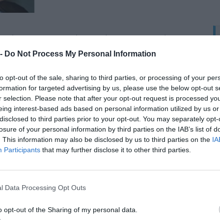
μπτώματα του ρινικού διαφράγματος με σκολίωση, δεν
 σκολιωτικό ρινικό διάφραγμα. Πολλά από τα συμπτώματα
 -
Do Not Process My Personal Information
 αλλεργική ρινίτιδα, σε υπάρχοντες ρινικούς πολύποδες,
ες.
to opt-out of the sale, sharing to third parties, or processing of your per
formation for targeted advertising by us, please use the below opt-out s
ικό διάφραγμα;
r selection. Please note that after your opt-out request is processed y
eing interest-based ads based on personal information utilized by us or
κού διαφράγματος έχουν την αφετηρία τους στη χρονική
disclosed to third parties prior to your opt-out. You may separately opt-
υτό σημαίνει καταρχήν, ότι η κληρονομικότητα δεν μπορεί
losure of your personal information by third parties on the IAB’s list of
ώτη παιδική ηλικία, στο ρινικό διάφραγμα επικρατεί ο
. This information may also be disclosed by us to third parties on the
IA
οιείται προοδευτικά. Ο χόνδρος είναι ελαστικός,
Participants
that may further disclose it to other third parties.
 είναι πιο ευαίσθητος σε εσωτερικές και εξωτερικές
Tαυτόχρονη πλαστική εγχείρηση μύτης και
l Data Processing Opt Outs
ρινικού διαφράγματος.
o opt-out of the Sharing of my personal data.