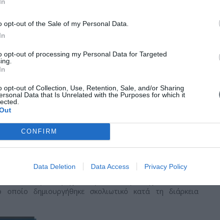
In
o opt-out of the Sale of my Personal Data.
In
to opt-out of processing my Personal Data for Targeted
ing.
In
o opt-out of Collection, Use, Retention, Sale, and/or Sharing
ersonal Data that Is Unrelated with the Purposes for which it
φοποιητική δράση των οστεοπλαστικών ζωνών, οι οποίες
lected.
κού τμήματος του μέσου προσώπου και βεβαίως και των
Out
 διαταράσσεται αυτή η μορφοποιητική δράση, τότε
ωπο, μεταξύ των οποίων εξέχουσα είναι η σκολίωση του
CONFIRM
 προκαλέσουν τη διαταραχή αυτή είναι: τραυματισμός,
 του τοκετού, όταν το παιδί πιπιλίζει συστηματικά τον
α πρώτα δόντια, όταν τα "κρεατάκια" γίνονται αιτία
Data Deletion
Data Access
Privacy Policy
υ ρινικού διαφράγματος μεγαλώνει δυσανάλογα από όσο
εννιούνται με λαγώχειλο ή λυκόστομα, σχεδόν πάντα,
ο οποίο δημιουργήθηκε σκολιωτικό κατά τη διάρκεια