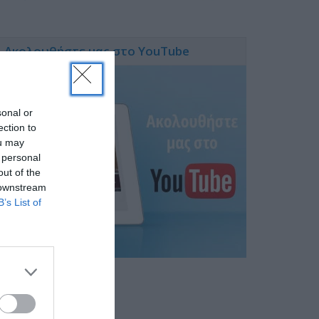
Ακολουθήστε μας στο YouTube
sonal or
ection to
ou may
 personal
out of the
 downstream
B’s List of