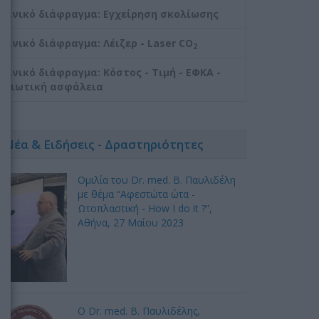
Ρινικό διάφραγμα: Εγχείρηση σκολίωσης
Ρινικό διάφραγμα: Λέιζερ - Laser CO
2
Ρινικό διάφραγμα: Κόστος - Τιμή - ΕΦΚΑ -
Ιδιωτική ασφάλεια
Νέα & Ειδήσεις - Δραστηριότητες
Ομιλία του Dr. med. B. Παυλιδέλη
με θέμα “Αφεστώτα ώτα -
Ωτοπλαστική - How I do it ?”,
Αθήνα, 27 Mαίου 2023
Ο Dr. med. Β. Παυλιδέλης,