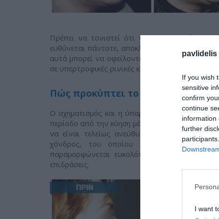
Πρέπει να τονιστεί ότι για τα παραπάνω συ
ευθύνεται πάντοτε, αποκλειστικά και μόνο, το
pavlidelis
αυτά μπορεί να οφείλονται σε οξεία και χρόνια
σε υπερτροφικές ρινικές κόγχες και σε άλλες αιτί
If you wish 
sensitive in
Πώς προκύπτει το σκολιωτικό ριν
confirm you
continue se
Ο σχηματισμός και η ύπαρξη σκολιωτικού ρινι
information 
περίοδο από την κύηση μέχρι και την εφηβεία. Α
further disc
να είναι τελείως ανεύθυνη γι' αυτό. Στην πρ
participants
χόνδρος, του οποίου μεγάλο μέρος οστεοπ
Downstream 
παραμορφώνεται ευκολότερα από το οστό και
επιδράσεις.
Persona
I want t