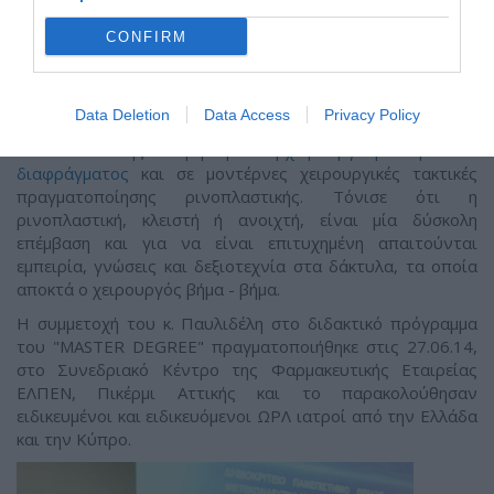
Δημοκρίτειου
CONFIRM
Πανεπιστημίου Θράκης
και τον Καθηγητή ΩΡΛ κ. Βασίλειο Δανιηλίδη, μάθημα
Ρινοπλαστικής με προσκεκλημένο ομιλητή τον Dr. med. B.
Παυλιδέλη και θέμα "Βασικές Aρχές Ρινοπλαστικής".
Data Deletion
Data Access
Privacy Policy
O κ. Παυλιδέλης αναφέρθηκε στη
χειρουργική του ρινικού
διαφράγματος
και σε μοντέρνες χειρουργικές τακτικές
πραγματοποίησης ρινοπλαστικής. Τόνισε ότι η
ρινοπλαστική, κλειστή ή ανοιχτή, είναι μία δύσκολη
επέμβαση και για να είναι επιτυχημένη απαιτούνται
εμπειρία, γνώσεις και δεξιοτεχνία στα δάκτυλα, τα οποία
αποκτά ο χειρουργός βήμα - βήμα.
Η συμμετοχή του κ. Παυλιδέλη στο διδακτικό πρόγραμμα
του "MASTER DEGREE" πραγματοποιήθηκε στις 27.06.14,
στο Συνεδριακό Κέντρο της Φαρμακευτικής Εταιρείας
ΕΛΠΕΝ, Πικέρμι Αττικής και το παρακολούθησαν
ειδικευμένοι και ειδικευόμενοι ΩΡΛ ιατροί από την Ελλάδα
και την Κύπρο.