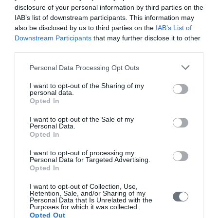
Μεταπτυχιακού Προγράμματος: Από αριστερά: Καθ. κ. Π.
disclosure of your personal information by third parties on the
Μαραγκουδάκης, Νοσοκ. “Αττικόν”, Ομότ. Καθ. κ. Ι.
IAB’s list of downstream participants. This information may
Γιωτάκης, Καθ. κ. Β. Δανιηλίδης, Πάτρα - Ρίο, Καθ. κ. Σ.
also be disclosed by us to third parties on the
IAB’s List of
Ναξάκης, Πάτρα - Ρίο.
Downstream Participants
that may further disclose it to other
third parties.
Ιατρική Σχολή Δημοκρίτειου
Personal Data Processing Opt Outs
Πανεπιστημίου Θράκης, ΩΡΛ
I want to opt-out of the Sharing of my
ΚλινικήMASTER "POSTGRADUATE STUDIES
personal data.
RHINOLOGY - RHINOSURGERY"
Opted In
Ιούνιος 2014, Πικέρμι Αττικής
I want to opt-out of the Sale of my
Personal Data.
Opted In
Στο πλαίσιο του
προγράμματος
I want to opt-out of processing my
MASTER
Personal Data for Targeted Advertising.
"POSTGRADUATE
Opted In
STUDIES RHINOLOGY
- RHINOSURGERY",
I want to opt-out of Collection, Use,
Retention, Sale, and/or Sharing of my
πραγματοποιήθηκε από
Personal Data that Is Unrelated with the
την ΩΡΛ Κλινική της
Purposes for which it was collected.
Opted Out
Ιατρικής Σχολής του