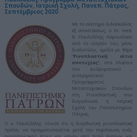
Σπουδών, Ιατρική Σχολή, Πανεπ. Πάτρας,
Σεπτέμβριος 2020
Με το σύστημα διδασκαλίας
εξ αποστάσεως, ο Dr. med.
B. Παυλιδέλης παρουσίασε
από το ιατρείο του, μέσω
διαδικτύου, ομιλία με θέμα
“
Ρινοπλαστική: αίτια
αποτυχίας
”, στα πλαίσια
του Διιδρυματικού ,
Διατμηματικού
Προγράμματος
Μεταπτυχιακών Σπουδών
στη Ρινοπλαστική, που
διοργάνωσε η Ιατρική
Σχολή του Πανεπιστημίου
Πάτρας.
Ο κ. Παυλιδέλης τόνισε ότι η διορθωτική ρινοπλαστική
πρέπει να πραγματοποιείται μετά την παρέλευση ενός
ημερολογιακού έτους και μόνον από πολύ έμπειρο και