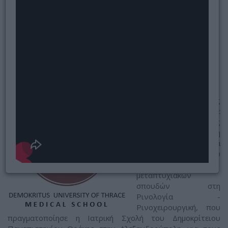
Εκπαίδευση στη Ρινοπλαστική 2022
Ιατρική Σχολή Δημοκρίτειου
Πανεπιστημίου Θράκης, ΩΡΛ Κλινική,
Διιδρυματικό, Διατμηματικό Πρόγραμμα
Μεταπτυχιακών Σπουδών
Ιανουάριος 2022, Αλεξανδρούπολη
Ο Dr. med. Βασίλης
Παυλιδέλης συμμετείχε
ως εκπαιδευτής
χειρουργός στη
Ρινοπλαστική, στα
πλαίσια του
προγράμματος
μεταπτυχιακών
σπουδών στη
Ρινολογία -
Ρινοχειρουργική, που
πραγματοποίησε η Ιατρική Σχολή του Δημοκρίτειου