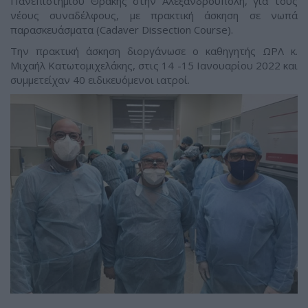
Πανεπιστημίου Θράκης στην Aλεξανδρούπολη, για τους
νέους συναδέλφους, με πρακτική άσκηση σε νωπά
παρασκευάσματα (Cadaver Dissection Course).
Την πρακτική άσκηση διοργάνωσε ο καθηγητής ΩΡΛ κ.
Μιχαήλ Κατωτομιχελάκης, στις 14 -15 Ιανουαρίου 2022 και
συμμετείχαν 40 ειδικευόμενοι ιατροί.