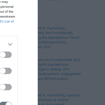
ou may
 personal
out of the
 downstream
B’s List of
Ο Dr. med. Β. Παυλιδέλης,
εκπαιδευτής στη Ρινοπλαστική.
Ιατρική Σχολή Δημοκρίτειου Πανεπ.
Θράκης, Αλεξανδρούπολη,
Ιανουάριος 2022
Εκπαίδευση στη Ρινοπλαστική 2022
Ιατρική Σχολή Δημοκρίτειου
Πανεπιστημίου Θράκης, ΩΡΛ
Κλινική, Διιδρυματικό, Διατμηματικό
Πρόγραμμα Μεταπτυχιακών
πουδών
Ο Dr. med. B. Παυλιδέλης, ομιλητής
για Ρινοπλαστική σε Διεθνή
Συνέδρια της Ευρωπαϊκής