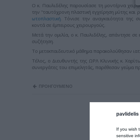
Ο κ. Παυλιδέλης παρουσίασε τη μοντέρνα χειρ
την "ταυτόχρονη πλαστική εγχείρηση μύτης και ρ
ωτοπλαστική
. Τόνισε την αναγκαιότητα της 
κοντά σε έμπειρους χειρουργούς.
Μετά την ομιλία, ο κ. Παυλιδέλης, απάντησε σ
συζήτηση.
To μετεκπαιδευτικό μάθημα παρακολούθησαν ιατ
Τέλος, ο Διευθυντής της ΩΡΛ Κλινικής κ. Χαρίτ
συνεργάτες του επιμελητάς, παρέθεσαν γεύμα πρ
ΠΡΟΗΓΟΥΜΕΝΟ
pavlidelis
If you wish 
sensitive in