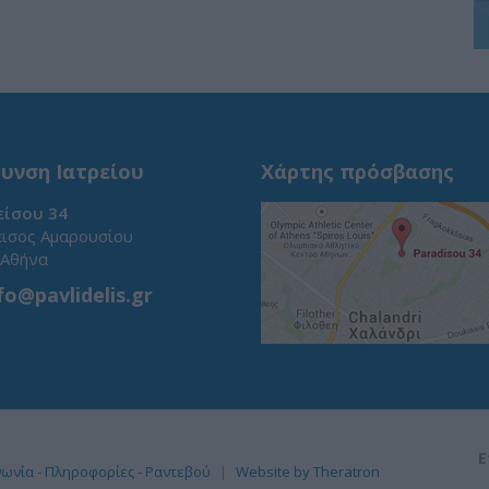
υνση Ιατρείου
Χάρτης πρόσβασης
ίσου 34
ισος Αμαρουσίου
 Αθήνα
fo@pavlidelis.gr
E
νωνία - Πληροφορίες - Ραντεβού
Website by Theratron