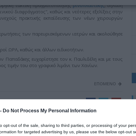
ουργική τακτική πραγματοποίησης
ρινοπλαστικής
, δηλαδή
ινικού διαφράγματος", καθώς και νεότερες εξελίξεις στην
συνεχούς πρακτικής εκπαίδευσης των νέων χειρουργών
ε ερωτήσεις των παρευρισκόμενων ιατρών και ακολούθησε
ροί ΩΡΛ, καθώς και άλλων ειδικοτήτων.
ων Παπαδάκης ευχαρίστησε τον κ. Παυλιδέλη και με τους
ος τιμήν του στο γραφικό λιμάνι των Χανίων.
ΕΠΟΜΕΝΟ
 -
Do Not Process My Personal Information
to opt-out of the sale, sharing to third parties, or processing of your per
formation for targeted advertising by us, please use the below opt-out s