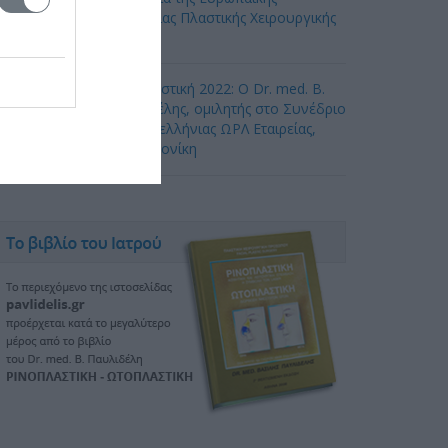
Ακαδημίας Πλαστικής Χειρουργικής
ροσώπου
Ωτοπλαστική 2022: Ο Dr. med. B.
Παυλιδέλης, ομιλητής στο Συνέδριο
της Πανελλήνιας ΩΡΛ Εταιρείας,
Θεσσαλονίκη