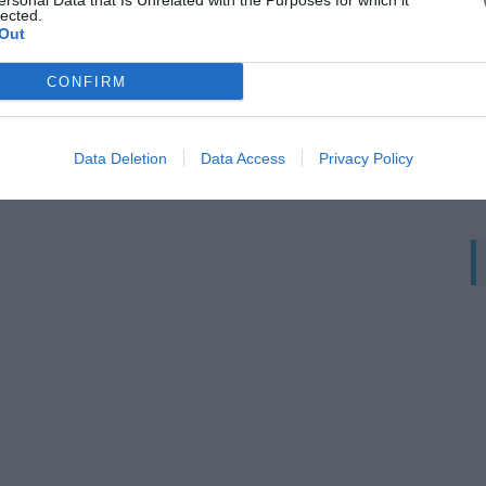
ersonal Data that Is Unrelated with the Purposes for which it
lected.
Out
Π
CONFIRM
Data Deletion
Data Access
Privacy Policy