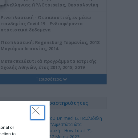
Πανελλήνιας ΩΡΛ Εταιρείας, Θεσσαλονίκη
Ρινοπλαστική - Ωτοπλαστική, εν μέσω
πανδημίας Covid 19 - Eνδιαφέροντα
στατιστικά δεδομένα
Ωτοπλαστική: Regensburg Γερμανίας, 2018
Μαγιόρκα Ισπανίας, 2014
Mετεκπαιδευτικά προγράμματα Ιατρικής
Σχολής Αθηνών, έτος 2017, 2018, 2019
Περισσότερα
Νέα & Ειδήσεις - Δραστηριότητες
Ομιλία του Dr. med. B. Παυλιδέλη
με θέμα “Αφεστώτα ώτα -
sonal or
Ωτοπλαστική - How I do it ?”,
ection to
Αθήνα, 27 Mαίου 2023