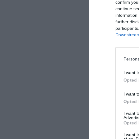
confirm you
continue se
information 
further disc
participants
Downstream 
Persona
I want t
Opted 
I want t
Opted 
I want 
Advertis
Opted 
I want t