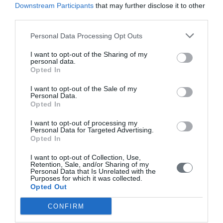
Downstream Participants
that may further disclose it to other
third parties.
Personal Data Processing Opt Outs
I want to opt-out of the Sharing of my
personal data.
Opted In
I want to opt-out of the Sale of my
Personal Data.
Opted In
I want to opt-out of processing my
Personal Data for Targeted Advertising.
ΔΕΙΤΕ ΠΕΡΙΣΣΟΤΕΡΑ VIDEO EΔΩ
Opted In
Ελάττωση μεγέθους πτερυγίων ώτων -
I want to opt-out of Collection, Use,
Retention, Sale, and/or Sharing of my
Μίκρεμα αυτιών
Personal Data that Is Unrelated with the
Purposes for which it was collected.
Opted Out
Στα πλαίσια της ωτοπλαστικής είναι ανάγκη να
αναφερθούμε στην αντιμετώπιση της δυσμορφίας του
CONFIRM
πτερυγίου, λόγω υπερβολικού μεγέθους του. Εάν τα
αφεστώτα πτερύγια είναι λίγο μεγαλύτερα από το