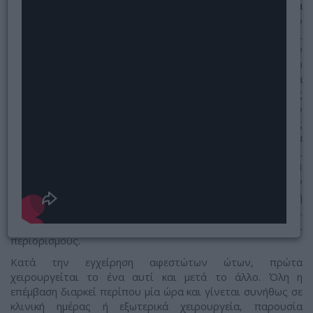
στα πεταχτά
αυτιά
έχει σκοπό
να δημιουργήσει
χειρουργικά την
ανθέλικα του
πτερυγίου, η οποία
εκ γενετής
απουσιάζει. Mε το
σχηματισμό της
ανθέλικάς του, το πτερύγιο του αυτιού παύει πλέον να
πετάει και το αυτί παίρνει την κανονική του μορφή και
θέση ως προς την απόστασή του από το κεφάλι. H
ωτοπλαστική πεταχτών αυτιών, δεν είναι επέμβαση την
οποία πρέπει κανείς να φοβάται, αφού η επέμβαση αυτή
δεν είναι συνδεδεμένη με πόνο, ούτε με δυσάρεστες και
δυσβάστακτες μετεγχειρητικές καταστάσεις και
περιορισμούς.
Kατά την εγχείρηση αφεστώτων ώτων, πρώτα
χειρουργείται το ένα αυτί και μετά το άλλο. Όλη η
επέμβαση διαρκεί περίπου μία ώρα και γίνεται συνήθως σε
κλινική ημέρας ή εξωτερικά χειρουργεία, παρουσία