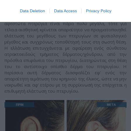
φυσιολογικό μέγεθος, τότε με την πλαστική αποκατάσταση
των αφεστώτων πτερυγίων συνήθως εξαλείφεται και η
Data Deletion
Data Access
Privacy Policy
αίσθηση του υπερμεγέθους πτερυγίου. Εάν όμως τα
αφεστώτα πτερύγια είναι πάρα πολύ μεγάλα, τότε για
τέλεια αισθητική κρίνεται απαραίτητο να πραγματοποιηθεί
ελάττωση του μεγέθους των πτερυγίων σε φυσιολογικό
μέγεθος και συγχρόνως τοποθέτησή τους στη σωστή θέση.
H ελλάτωση επιτυγχάνεται με αφαίρεση ενός σύνθετου
ατρακτοειδούς τμήματος δέρματος/χόνδρου, από την
πρόσθια επιφάνεια του πτερυγίου, διατηρώντας στη θέση
του το αντίστοιχο οπίσθιο δέρμα του πτερυγίου. H
περίσσια αυτή δέρματος διασφαλίζει εφ' ενός την
απαραίτητη αιμάτωση του κρημνού της έλικος, ώστε να μην
νεκρωθεί και αφ' ετέρου με τη συρρίκνωσή της επέρχεται η
επιθυμητή ελάττωση του πτερυγίου.