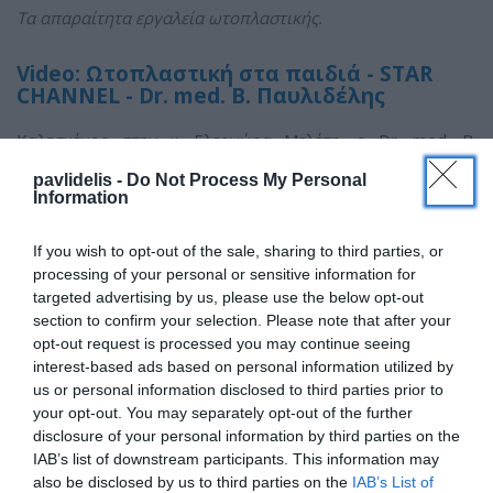
Τα απαραίτητα εργαλεία ωτοπλαστικής.
Video: Ωτοπλαστική στα παιδιά - STAR
CHANNEL - Dr. med. B. Παυλιδέλης
Kαλεσμένος στην κ. Ελεονώρα Μελέτη, ο Dr. med. B.
Παυλιδέλης μίλησε για Ωτοπλαστική. Οι επίπονες
pavlidelis -
Do Not Process My Personal
προσπάθειες των γονιών να βρίσκουν διάφορους
Information
τρόπους, ώστε να διορθωθούν από μόνα τους, τα πεταχτά
αυτιά των παιδιών τους, δε φέρνουν το παραμικρό
If you wish to opt-out of the sale, sharing to third parties, or
αποτέλεσμα. Μεταξύ άλλων, ανέφερε ότι
η μόνη
processing of your personal or sensitive information for
ενδεδειγμένη μέθοδος διόρθωσης των πεταχτών
targeted advertising by us, please use the below opt-out
αυτιών είναι η πλαστική εγχείρηση της
section to confirm your selection. Please note that after your
ωτοπλαστικής. Το laser - λέιζερ δεν αντικαθιστά τη
opt-out request is processed you may continue seeing
χειρουργική επέμβαση. Τα δε αποτελέσματα στη
interest-based ads based on personal information utilized by
σωστή εγχείρηση είναι μόνιμα.
Η συνέντευξη δόθηκε
us or personal information disclosed to third parties prior to
στο STAR CHANNEL.
your opt-out. You may separately opt-out of the further
disclosure of your personal information by third parties on the
IAB’s list of downstream participants. This information may
also be disclosed by us to third parties on the
IAB’s List of