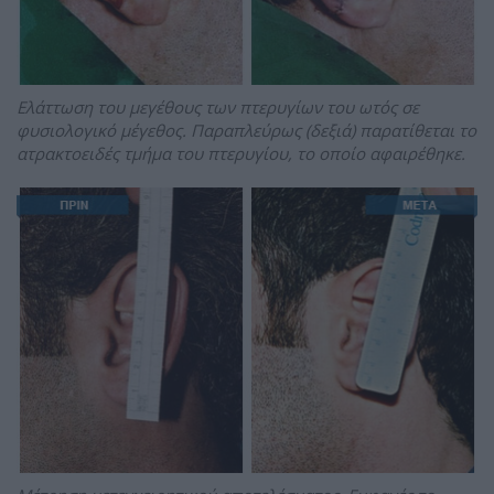
Ελάττωση του μεγέθους των πτερυγίων του ωτός σε
φυσιολογικό μέγεθος. Παραπλεύρως (δεξιά) παρατίθεται το
ατρακτοειδές τμήμα του πτερυγίου, το οποίο αφαιρέθηκε.