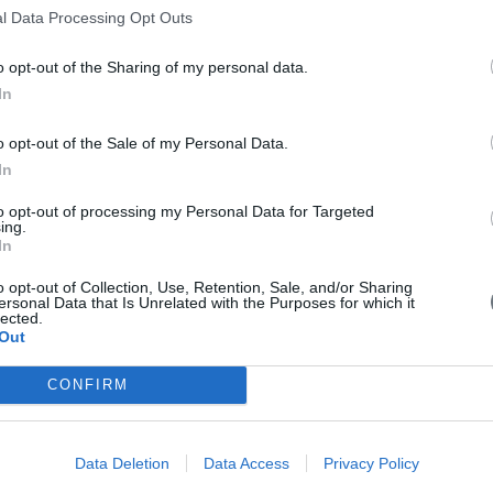
απαραίτητη.
l Data Processing Opt Outs
o opt-out of the Sharing of my personal data.
In
o opt-out of the Sale of my Personal Data.
ΛΑΣΤΙΚΗ
In
 Bασίλης Παυλιδέλης στο κεντρικό δελτίο ειδήσεων του
to opt-out of processing my Personal Data for Targeted
ing.
εγχείρηση μύτης και ρινικού διαφράγματος
". Ο κ.
In
μία ιδιαίτερη λεπτή επέμβαση, η οποία απαιτεί μεγάλη
ιτυγχάνεται μακροπρόθεσμα, το καλύτερο αισθητικό και
o opt-out of Collection, Use, Retention, Sale, and/or Sharing
προβλήματα στην αναπνοή και την όσφρηση μετά από την
ersonal Data that Is Unrelated with the Purposes for which it
lected.
σιογράφος κα Χριστίνα Παπαδημητροπούλου.
Out
CONFIRM
Data Deletion
Data Access
Privacy Policy