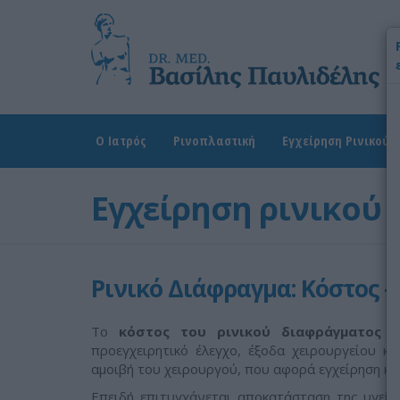
Χ
Ω
Δ
Ο Ιατρός
Ρινοπλαστική
Εγχείρηση Ρινικού 
Εγχείρηση ρινικού
Ρινικό Διάφραγμα: Κόστος -
Το
κόστος του ρινικού διαφράγματος
δι
προεγχειρητικό έλεγχο, έξοδα χειρουργείου κ
αμοιβή του χειρουργού, που αφορά εγχείρηση κα
Επειδή επιτυγχάνεται αποκατάσταση της υγεί