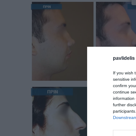
pavlidelis
If you wish 
sensitive in
confirm you
continue se
information 
further disc
participants
Downstream 