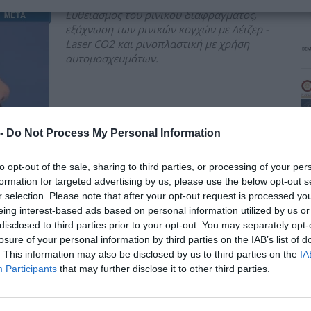
Eυθειασμός του ρινικού διαφράγματος,
εξάχνωση των ρινικών κογχών με Λέιζερ -
Laser CO2 και ρινοπλαστική με χρήση
αυτομοσχευμάτων.
 -
Do Not Process My Personal Information
Σ
to opt-out of the sale, sharing to third parties, or processing of your per
formation for targeted advertising by us, please use the below opt-out s
r selection. Please note that after your opt-out request is processed y
Όταν η μύτη εκτός από την άσχημη
eing interest-based ads based on personal information utilized by us or
εμφάνιση, παρουσιάζει και μεγάλη
disclosed to third parties prior to your opt-out. You may separately opt-
σκολίωση του ρινικού διαφράγματος,
losure of your personal information by third parties on the IAB’s list of
Π
τέτοια που να δημιουργεί προβλήματα στην
. This information may also be disclosed by us to third parties on the
IA
αναπνοή και την ομιλία ή να προκαλεί
Participants
that may further disclose it to other third parties.
κόπωση, ροχαλητό, υπνηλία κλπ, τότε η
χειρουργική επέμβαση θεωρείται