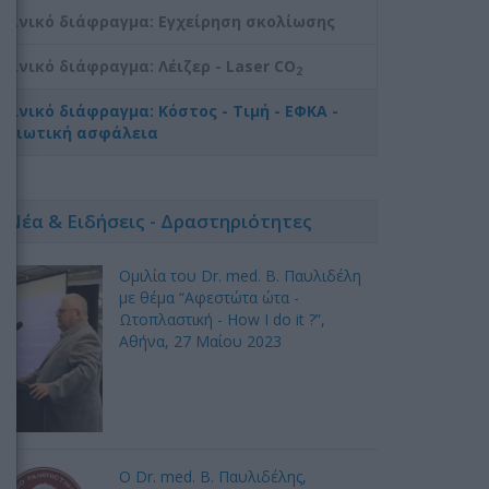
Ρινικό διάφραγμα: Εγχείρηση σκολίωσης
Ρινικό διάφραγμα: Λέιζερ - Laser CO
2
Ρινικό διάφραγμα: Κόστος - Τιμή - ΕΦΚΑ -
Ιδιωτική ασφάλεια
Νέα & Ειδήσεις - Δραστηριότητες
Ομιλία του Dr. med. B. Παυλιδέλη
με θέμα “Αφεστώτα ώτα -
Ωτοπλαστική - How I do it ?”,
Αθήνα, 27 Mαίου 2023
Ο Dr. med. Β. Παυλιδέλης,