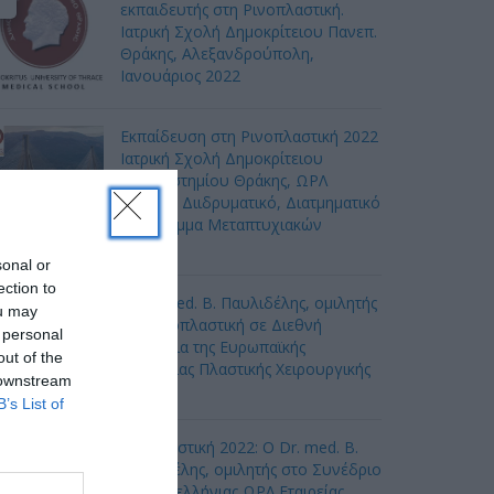
εκπαιδευτής στη Ρινοπλαστική.
Ιατρική Σχολή Δημοκρίτειου Πανεπ.
Θράκης, Αλεξανδρούπολη,
Ιανουάριος 2022
Εκπαίδευση στη Ρινοπλαστική 2022
Ιατρική Σχολή Δημοκρίτειου
Πανεπιστημίου Θράκης, ΩΡΛ
Κλινική, Διιδρυματικό, Διατμηματικό
Πρόγραμμα Μεταπτυχιακών
πουδών
sonal or
ection to
Ο Dr. med. B. Παυλιδέλης, ομιλητής
ou may
για Ρινοπλαστική σε Διεθνή
 personal
Συνέδρια της Ευρωπαϊκής
out of the
Ακαδημίας Πλαστικής Χειρουργικής
 downstream
ροσώπου
B’s List of
Ωτοπλαστική 2022: Ο Dr. med. B.
Παυλιδέλης, ομιλητής στο Συνέδριο
της Πανελλήνιας ΩΡΛ Εταιρείας,