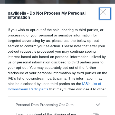
Ανάπλαση ελλείποντος πτερυγίου ωτός
pavlidelis -
Do Not Process My Personal
Information
Ο Dr. med. Βασίλης Παυλιδέλης, τόνισε:
«Την περασμένη
εβδομάδα εφαρμόσαμε την μέθοδο αυτή σε τρία παιδιά 8,
If you wish to opt-out of the sale, sharing to third parties, or
12 και 13 ετών. Όπως όλα τα προηγούμενα περιστατικά,
processing of your personal or sensitive information for
έτσι και αυτά, αντιμετωπίστηκαν με απόλυτη επιτυχία,
targeted advertising by us, please use the below opt-out
γεγονός που αναδεικνύει τη δυνατότητα, αλλά και την
section to confirm your selection. Please note that after your
υψηλή ποιότητα των παρεχόμενων υπηρεσιών υγείας στη
opt-out request is processed you may continue seeing
χώρα μας, στην ιδιωτική κλινική “ Ευρωκλινική Παίδων”»
.
interest-based ads based on personal information utilized by
us or personal information disclosed to third parties prior to
Video: ΑΝΩΤΙΑ - ΜΙΚΡΩΤΙΑ - ΑΝΟΤΙΑ -
your opt-out. You may separately opt-out of the further
ΜΙΚRΟΤΙA
disclosure of your personal information by third parties on the
IAB’s list of downstream participants. This information may
Ωτοπλαστική για Μικρωτία - Ανωτία. Ανάπλαση πτερυγίου
also be disclosed by us to third parties on the
IAB’s List of
αυτιού από Dr. med Β. Παυλιδέλη. Συνέντευξη στον Γ.
Downstream Participants
that may further disclose it to other
Παπαδάκη στην πρωινή εκπομπή "Καλημέρα Ελλάδα".
third parties.
Personal Data Processing Opt Outs
I want to opt-out of the Sharing of my