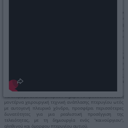
Mε τη μοντέρνα
χειρουργική τεχνική ανάπλασης του
πτερυγίου του ωτός
με χρήση αυτογενούς πλευρικού
χόνδρου, ο οποίος λαμβάνεται από το ίδιο άτομο, η
ομοιότητα του νεοσχηματισθέντος πτερυγίου ως προς το
άλλο, το φυσιολογικό πτερύγιο του ατόμου, υπερβαίνει το
90%, ανάλογα με την κάθε περίπτωση.
Η ανάπλαση πτερυγίου ωτός είναι συνδυασμός
επανορθωτικής και αισθητικής επέμβασης. Διορθώνει μια
σοβαρή συγγενή ανωμαλία και προσφέρει θεαματικό
αισθητικό αποτέλεσμα. Παράλληλα βελτιώνει την
ψυχολογία και αυτοπεποίθηση του ατόμου, χαρίζοντάς
του υγεία και ευεξία, τα οποία είναι η βάση για μια
δημιουργική και ευτυχισμένη ζωή.
Τα άτομα με ανωτία μπορούν σήμερα να προσδοκούν, ότι η
μοντέρνα χειρουργική τεχνική ανάπλασης πτερυγίου ωτός
με αυτογενή πλευρικό χόνδρο, προσφέρει περισσότερες
δυνατότητες για μια ρεαλιστική προσέγγιση της
τελειότητας, με τη δημιουργία ενός "καινούργιου",
αληθινού και όμορφου πτερυγίου αυτιού.