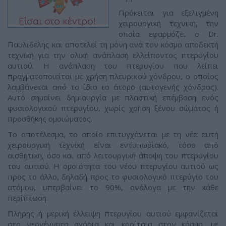
Πρόκειται για εξελιγμένη
χειρουργική τεχνική, την
οποία εφαρμόζει ο Dr.
Παυλιδέλης και αποτελεί τη μόνη ανά τον κόσμο αποδεκτή
τεχνική για την ολική ανάπλαση ελλείποντος πτερυγίου
αυτιού. Η ανάπλαση του πτερυγίου που λείπει
πραγματοποιείται με χρήση πλευρικού χόνδρου, ο οποίος
λαμβάνεται από το ίδιο το άτομο (αυτογενής χόνδρος).
Αυτό σημαίνει δημιουργία με πλαστική επέμβαση ενός
φυσιολογικού πτερυγίου, χωρίς χρήση ξένου σώματος ή
προσθήκης ομοιώματος.
Το αποτέλεσμα, το οποίο επιτυγχάνεται με τη νέα αυτή
χειρουργική τεχνική είναι εντυπωσιακό, τόσο από
αισθητική, όσο και από λειτουργική άποψη του πτερυγίου
του αυτιού. Η ομοιότητα του νέου πτερυγίου αυτιού ως
προς το άλλο, δηλαδή προς το φυσιολογικό πτερύγιο του
ατόμου, υπερβαίνει το 90%, ανάλογα με την κάθε
περίπτωση.
Πλήρης ή μερική έλλειψη πτερυγίου αυτιού εμφανίζεται
στα νεογέννητα αγόρια και κορίτσια στον κόσμο, με