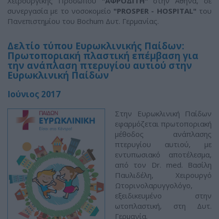
Χειρουργικής Προσώπου
"ΑΦΡΟΔΙΤΗ"
στην Αθήνα, σε
συνεργασία με το νοσοκομείο
"PROSPER - HOSPITAL"
του
Πανεπιστημίου του Βochum Δυτ. Γερμανίας.
Δελτίο τύπου Ευρωκλινικής Παίδων:
Πρωτοποριακή πλαστική επέμβαση για
την ανάπλαση πτερυγίου αυτιού στην
Ευρωκλινική Παίδων
Ιούνιος 2017
Στην Ευρωκλινική Παίδων
εφαρμόζεται πρωτοποριακή
μέθοδος ανάπλασης
πτερυγίου αυτιού, με
εντυπωσιακό αποτέλεσμα,
από τον Dr. med. Βασίλη
Παυλιδέλη, Χειρουργό
Ωτορινολαρυγγολόγο,
εξειδικευμένο στην
ωτοπλαστική, στη Δυτ.
Γερμανία.