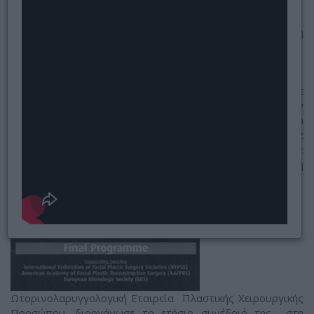
Florence, Italy, 29 Σεπτεμβρίου - 1 Οκτωβρίου 2005
Η Ευρωπαϊκή
Ακαδημία
Πλαστικής
Χειρουργικής
Προσώπου, με
Πρόεδρο τον
Prof. Pietro Palma
MD, σε
συνεργασία με
την Ιταλική
Ωτορινολαρυγγολογική Εταιρεία Πλαστικής Χειρουργικής
Προσώπου, διοργάνωσε το ετήσιο συνέδριό της στη