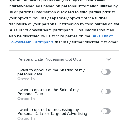
interest-based ads based on personal information utilized by
us or personal information disclosed to third parties prior to
your opt-out. You may separately opt-out of the further
disclosure of your personal information by third parties on the
Νέα & Ειδήσεις - Δραστηριότητες
IAB’s list of downstream participants. This information may
also be disclosed by us to third parties on the
IAB’s List of
Downstream Participants
that may further disclose it to other
Ομιλία του Dr. med. B. Παυλιδέλη με θέμα
third parties.
“Αφεστώτα ώτα - Ωτοπλαστική - How I do
it ?”, Αθήνα, 27 Mαίου 2023
Personal Data Processing Opt Outs
I want to opt-out of the Sharing of my
personal data.
Opted In
I want to opt-out of the Sale of my
Personal Data.
Opted In
Ο Dr. med. Β. Παυλιδέλης, εκπαιδευτής
I want to opt-out of processing my
στη Ρινοπλαστική. Ιατρική Σχολή
Personal Data for Targeted Advertising.
Δημοκρίτειου Πανεπ. Θράκης,
Opted In
Αλεξανδρούπολη, Ιανουάριος 2022