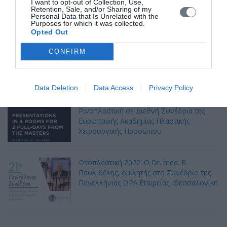
I want to opt-out of Collection, Use,
Retention, Sale, and/or Sharing of my
Personal Data that Is Unrelated with the
Purposes for which it was collected.
Opted Out
Εκπαίδευση στη Ρινοπλαστική 2022
Ιατρική Σχολή Δημοκρίτειου
CONFIRM
Πανεπιστημίου Θράκης, ΩΡΛ Κλινική,
Διιδρυματικό, Διατμηματικό Πρόγραμμα
Μεταπτυχιακών Σπουδών
Data Deletion
Data Access
Privacy Policy
Ο Dr. med. B. Παυλιδέλης, ομιλητής για
Ρινοπλαστική σε Διεθνή Συνέδρια της
Ευρωπαϊκής Ακαδημίας Πλαστικής
Χειρουργικής Προσώπου
Ωτοπλαστική 2022: Ο Dr. med. B.
Παυλιδέλης, ομιλητής στο Συνέδριο της
Πανελλήνιας ΩΡΛ Εταιρείας, Θεσσαλονίκη