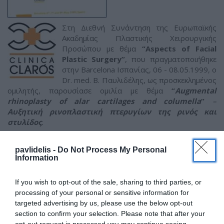
Στη Διεθνή Συνάντηση της Ευρωπαϊκής
Ακαδημίας Πλαστικής Χειρουργικής
Προσώπου με θέμα
“
Aspects of Facial
Plastic Surgery
”
, που πραγματοποιήθηκε
στην Barcelona Ισπανίας, 06 - 08.05.1999, ο
Dr. med. B. Παυλιδέλης, ως προσκεκλημένος
ομιλητής, παρουσίασε ομιλία με θέμα
“
Augmental
rhinoplasty of alar cartilages and columella
”
–
Αυξητική ρινοπλαστική πτερυγίων της ρινός και
στυλίδος
.
Η συνάντηση διοργανώθηκε από τον Pedro Clarόs MD.
PhD, διευθυντή της κλινικής Clinica Clarόs στην Barcelona,
pavlidelis -
Do Not Process My Personal
Information
Iσπανία.
If you wish to opt-out of the sale, sharing to third parties, or
processing of your personal or sensitive information for
ΠΡΟΗΓΟΥΜΕΝΟ
ΕΠΟΜΕΝΟ
targeted advertising by us, please use the below opt-out
section to confirm your selection. Please note that after your
opt-out request is processed you may continue seeing