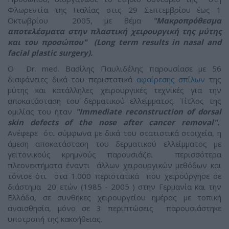
Φλωρεντία της Ιταλίας στις 29 Σεπτεμβρίου έως 1
Οκτωβρίου 2005, με θέμα
"Μακροπρόθεσμα
αποτελέσματα στην πλαστική χειρουργική της μύτης
και του προσώπου" (Long term results in nasal and
facial plastic surgery).
Ο Dr. med. Bασίλης Παυλιδέλης παρουσίασε με 56
διαφάνειες δικά του περιστατικά
αφαίρεσης σπίλων
της
μύτης και κατάλληλες χειρουργικές τεχνικές για την
αποκατάσταση του δερματικού ελλείμματος. Τίτλος της
ομιλίας του ήταν
"Immediate reconstruction of dorsal
skin defects of the nose after cancer removal".
Ανέφερε ότι σύμφωνα με δικά του στατιστικά στοιχεία, η
άμεση αποκατάσταση του δερματικού ελλείμματος με
γειτονικούς κρημνούς παρουσιάζει περισσότερα
πλεονεκτήματα έναντι άλλων χειρουργικών μεθόδων και
τόνισε ότι στα 1.000 περιστατικά που χειρούργησε σε
διάστημα 20 ετών (1985 - 2005 ) στην Γερμανία και την
Ελλάδα, σε συνθήκες χειρουργείου ημέρας με τοπική
αναισθησία, μόνο σε 3 περιπτώσεις παρουσιάστηκε
υποτροπή της κακοήθειας.