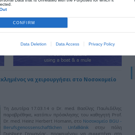
ersonal Data that Is Unrelated with the Purposes for which it
lected.
Out
Π
CONFIRM
Data Deletion
Data Access
Privacy Policy
εκλημένος να χειρουργήσει στο Νοσοκομείο
Τη Δευτέρα 17.03.14 ο Dr. med. Bασίλης Παυλιδέλης
παραβρέθηκε, κατόπιν πρόσκλησης του καθηγητή Prof.
Dr. med. Heinz Herbert Homann, στο
Νοσοκομείο BGU -
Berufsgenossenschaftlichen Unfallklinik
στην πόλη
Duisburg Γερμανίας, προκειμένου να συμμετέχει στη