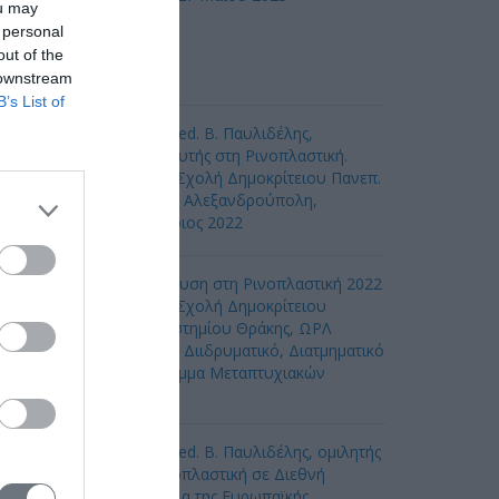
ou may
 personal
out of the
 downstream
B’s List of
Ο Dr. med. Β. Παυλιδέλης,
εκπαιδευτής στη Ρινοπλαστική.
Ιατρική Σχολή Δημοκρίτειου Πανεπ.
Θράκης, Αλεξανδρούπολη,
Ιανουάριος 2022
Εκπαίδευση στη Ρινοπλαστική 2022
Ιατρική Σχολή Δημοκρίτειου
Πανεπιστημίου Θράκης, ΩΡΛ
Κλινική, Διιδρυματικό, Διατμηματικό
Πρόγραμμα Μεταπτυχιακών
πουδών
Ο Dr. med. B. Παυλιδέλης, ομιλητής
για Ρινοπλαστική σε Διεθνή
Συνέδρια της Ευρωπαϊκής