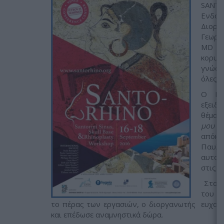
SANTO
Ενδοσκ
Διορ
Γεωργ
MD W.
κορυφ
γνώσε
όλες τ
Ο Dr.
εξειδ
θέμα
μου σ
απόκτ
Παυλ
αυτομ
στις α
Στο σ
του κ
το πέρας των εργασιών, ο διοργανωτής ευχαρί
και επέδωσε αναμνηστικά δώρα.