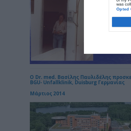
of my P
was col
Opted 
O Dr. med. Bασίλης Παυλιδέλης προσκ
BGU- Unfallklinik, Duisburg Γερμανίας
Μάρτιος 2014