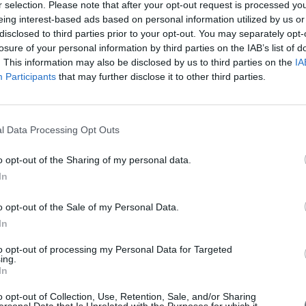
r selection. Please note that after your opt-out request is processed y
eing interest-based ads based on personal information utilized by us or
disclosed to third parties prior to your opt-out. You may separately opt-
losure of your personal information by third parties on the IAB’s list of
. This information may also be disclosed by us to third parties on the
IA
Participants
that may further disclose it to other third parties.
l Data Processing Opt Outs
st
Ο Dr. med. B. Παυλιδέλης με τον συνάδελφο και
o opt-out of the Sharing of my personal data.
f.
φίλο Δρ. Ε. Γκόλα (Iωάννινα).
In
o opt-out of the Sale of my Personal Data.
ρχείο του Dr. med. Β. Παυλιδέλη, παρουσιάστηκαν κατά
In
ωσίασαν τους παρευρισκόμενους συναδέλφους.
Σ
αγροτικός ιατρός στη Σαντορίνη, όπου προσέφερε τις
to opt-out of processing my Personal Data for Targeted
, με κάθε μέσο.
ing.
In
o opt-out of Collection, Use, Retention, Sale, and/or Sharing