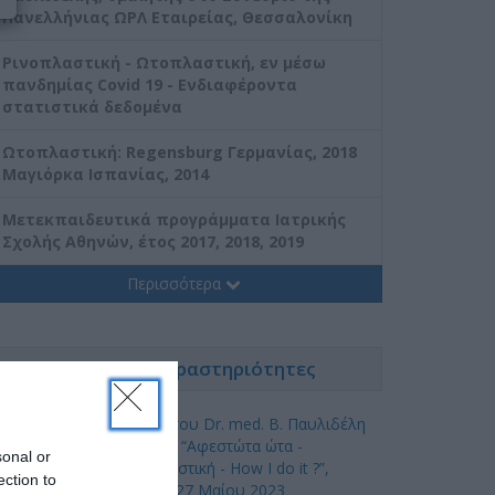
Πανελλήνιας ΩΡΛ Εταιρείας, Θεσσαλονίκη
Ρινοπλαστική - Ωτοπλαστική, εν μέσω
πανδημίας Covid 19 - Eνδιαφέροντα
στατιστικά δεδομένα
Ωτοπλαστική: Regensburg Γερμανίας, 2018
Μαγιόρκα Ισπανίας, 2014
Mετεκπαιδευτικά προγράμματα Ιατρικής
Σχολής Αθηνών, έτος 2017, 2018, 2019
Περισσότερα
Νέα & Ειδήσεις - Δραστηριότητες
Ομιλία του Dr. med. B. Παυλιδέλη
με θέμα “Αφεστώτα ώτα -
sonal or
Ωτοπλαστική - How I do it ?”,
ection to
Αθήνα, 27 Mαίου 2023