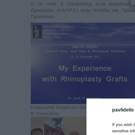
Ο Dr. med. B. Παυλιδέλης είναι εκπρόσωπος
Προσώπου (E.A.F.P.S.) στην Ελλάδα και Πρόε
Προσώπου.
Εισαγωγική διαφάνεια από την ομιλία του Dr. me
pavlidelis
B. Παυλιδέλη.
If you wish 
sensitive in