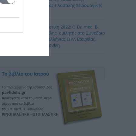
Ακαδημίας Πλαστικής Χειρουργικής
ροσώπου
Ωτοπλαστική 2022: Ο Dr. med. B.
Παυλιδέλης, ομιλητής στο Συνέδριο
της Πανελλήνιας ΩΡΛ Εταιρείας,
Θεσσαλονίκη