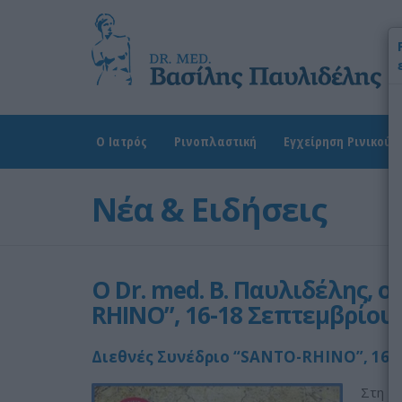
Χ
Ω
Δ
Ο Ιατρός
Ρινοπλαστική
Εγχείρηση Ρινικού 
Νέα & Ειδήσεις
Ο Dr. med. B. Παυλιδέλης, 
RHINO”, 16-18 Σεπτεμβρίου 
Διεθνές Συνέδριο “SANTO-RHINO”, 16 -
Στη Σ