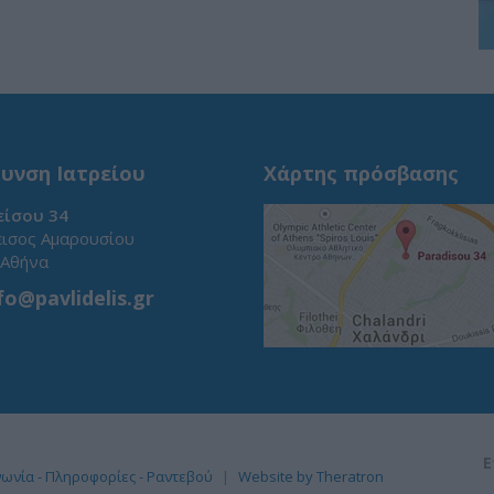
υνση Ιατρείου
Χάρτης πρόσβασης
ίσου 34
ισος Αμαρουσίου
 Αθήνα
fo@pavlidelis.gr
E
νωνία - Πληροφορίες - Ραντεβού
Website by Theratron