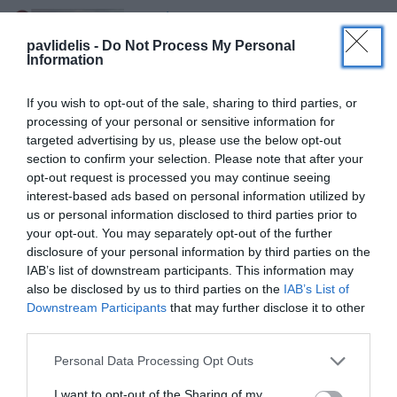
Εκπαίδευση στη Ρινοπλαστική 2022
Ιατρική Σχολή Δημοκρίτειου
pavlidelis -
Do Not Process My Personal
Πανεπιστημίου Θράκης, ΩΡΛ Κλινική,
Information
Διιδρυματικό, Διατμηματικό Πρόγραμμα
Μεταπτυχιακών Σπουδών
If you wish to opt-out of the sale, sharing to third parties, or
processing of your personal or sensitive information for
Ο Dr. med. B. Παυλιδέλης, ομιλητής για
targeted advertising by us, please use the below opt-out
Ρινοπλαστική σε Διεθνή Συνέδρια της
section to confirm your selection. Please note that after your
Ευρωπαϊκής Ακαδημίας Πλαστικής
opt-out request is processed you may continue seeing
Χειρουργικής Προσώπου
interest-based ads based on personal information utilized by
us or personal information disclosed to third parties prior to
your opt-out. You may separately opt-out of the further
Ωτοπλαστική 2022: Ο Dr. med. B.
disclosure of your personal information by third parties on the
Παυλιδέλης, ομιλητής στο Συνέδριο της
IAB’s list of downstream participants. This information may
Πανελλήνιας ΩΡΛ Εταιρείας, Θεσσαλονίκη
also be disclosed by us to third parties on the
IAB’s List of
Downstream Participants
that may further disclose it to other
third parties.
Personal Data Processing Opt Outs
I want to opt-out of the Sharing of my