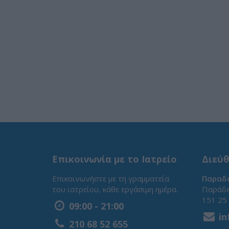
Επικοινωνία με το Ιατρείο
Διεύθ
Επικοινωνήστε με τη γραμματεία
Παραδε
του ιατρείου, κάθε εργάσιμη ημέρα.
Παράδε
151 25
09:00 - 21:00
in
210 68 52 655