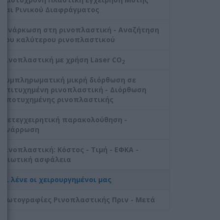
και Ρινικού Διαφράγματος
Η νάρκωση στη ρινοπλαστική - Αναζήτηση
του καλύτερου ρινοπλαστικού
Ρινοπλαστική με χρήση Laser CO
2
Συμπληρωματική μικρή διόρθωση σε
επιτυχημένη ρινοπλαστική - Διόρθωση
αποτυχημένης ρινοπλαστικής
Μετεγχειρητική παρακολούθηση -
Ανάρρωση
Ρινοπλαστική: Κόστος - Τιμή - ΕΦΚΑ -
Ιδιωτική ασφάλεια
Τι λένε οι χειρουργημένοι μας
Φωτογραφίες Ρινοπλαστικής Πριν - Μετά