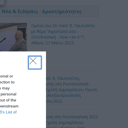
Νέα & Ειδήσεις - Δραστηριότητες
Ομιλία του Dr. med. B. Παυλιδέλη
με θέμα “Αφεστώτα ώτα -
Ωτοπλαστική - How I do it ?”,
Αθήνα, 27 Mαίου 2023
sonal or
Ο Dr. med. Β. Παυλιδέλης,
ection to
εκπαιδευτής στη Ρινοπλαστική.
ou may
Ιατρική Σχολή Δημοκρίτειου Πανεπ.
 personal
Θράκης, Αλεξανδρούπολη,
out of the
Ιανουάριος 2022
 downstream
B’s List of
Εκπαίδευση στη Ρινοπλαστική 2022
Ιατρική Σχολή Δημοκρίτειου