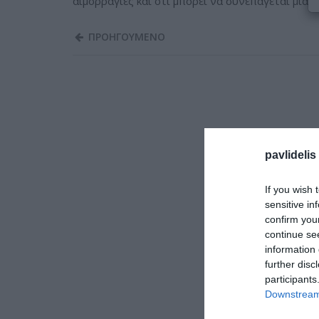
αιμορραγιες και ότι μπορεί να συνεπάγεται μιας 
ΠΡΟΗΓΟΥΜΕΝΟ
pavlidelis
If you wish 
sensitive in
confirm you
continue se
information 
further disc
participants
Downstream 