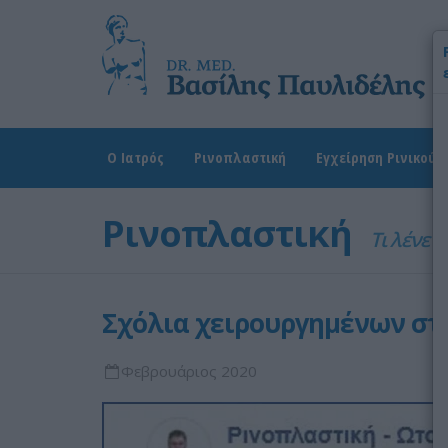
Χ
Ω
Δ
Ο Ιατρός
Ρινοπλαστική
Εγχείρηση Ρινικού 
Ρινοπλαστική
Τι λένε 
Σχόλια χειρουργημένων στο
Φεβρουάριος 2020