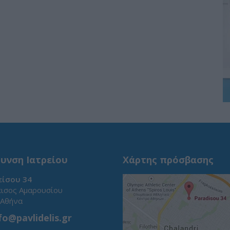
υνση Ιατρείου
Χάρτης πρόσβασης
ίσου 34
ισος Αμαρουσίου
 Αθήνα
fo@pavlidelis.gr