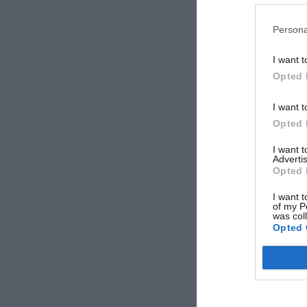
Persona
I want t
Opted 
I want t
Opted 
I want 
Advertis
Opted 
I want t
of my P
was col
Opted 