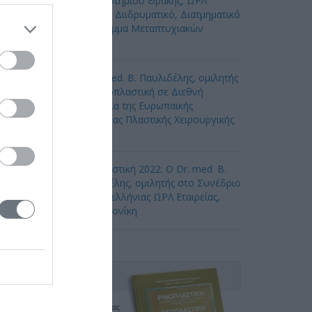
Πανεπιστημίου Θράκης, ΩΡΛ
Κλινική, Διιδρυματικό, Διατμηματικό
Πρόγραμμα Μεταπτυχιακών
πουδών
Ο Dr. med. B. Παυλιδέλης, ομιλητής
για Ρινοπλαστική σε Διεθνή
Συνέδρια της Ευρωπαϊκής
Ακαδημίας Πλαστικής Χειρουργικής
ροσώπου
Ωτοπλαστική 2022: Ο Dr. med. B.
Παυλιδέλης, ομιλητής στο Συνέδριο
της Πανελλήνιας ΩΡΛ Εταιρείας,
Θεσσαλονίκη