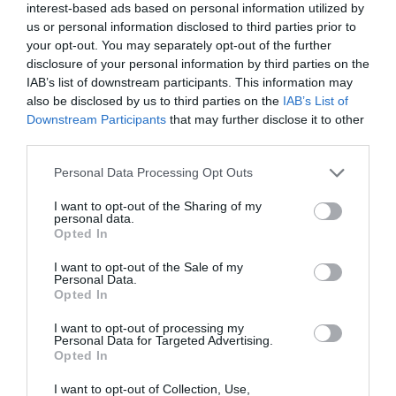
interest-based ads based on personal information utilized by
us or personal information disclosed to third parties prior to
Εκπαίδευση στη Ρινοπλαστική 2022
your opt-out. You may separately opt-out of the further
Ιατρική Σχολή Δημοκρίτειου
disclosure of your personal information by third parties on the
Πανεπιστημίου Θράκης, ΩΡΛ Κλινική,
IAB’s list of downstream participants. This information may
Διιδρυματικό, Διατμηματικό Πρόγραμμα
also be disclosed by us to third parties on the
IAB’s List of
Μεταπτυχιακών Σπουδών
Downstream Participants
that may further disclose it to other
third parties.
Ο Dr. med. B. Παυλιδέλης, ομιλητής για
Ρινοπλαστική σε Διεθνή Συνέδρια της
Personal Data Processing Opt Outs
Ευρωπαϊκής Ακαδημίας Πλαστικής
I want to opt-out of the Sharing of my
Χειρουργικής Προσώπου
personal data.
Opted In
Ωτοπλαστική 2022: Ο Dr. med. B.
I want to opt-out of the Sale of my
Παυλιδέλης, ομιλητής στο Συνέδριο της
Personal Data.
Opted In
Πανελλήνιας ΩΡΛ Εταιρείας, Θεσσαλονίκη
I want to opt-out of processing my
Personal Data for Targeted Advertising.
Opted In
I want to opt-out of Collection, Use,