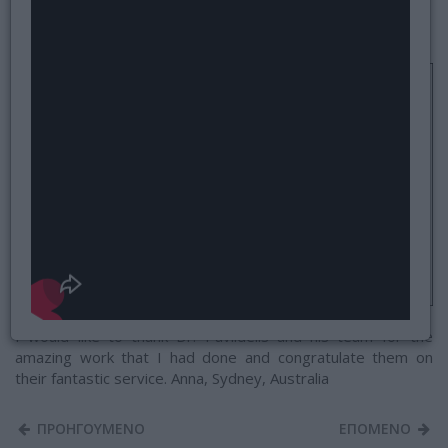
Φεβρουάριος 2019
I would like to thank Dr. Pavlidelis and his team for the
amazing work that I had done and congratulate them on
their fantastic service. Anna, Sydney, Australia
ΠΡΟΗΓΟΥΜΕΝΟ
ΕΠΟΜΕΝΟ