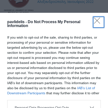
Αλεξανδρούπολη, Ιανουάριος 2022
pavlidelis -
Do Not Process My Personal
Εκπαίδευση στη Ρινοπλαστική 2022
Information
Ιατρική Σχολή Δημοκρίτειου
Πανεπιστημίου Θράκης, ΩΡΛ Κλινική,
If you wish to opt-out of the sale, sharing to third parties, or
Διιδρυματικό, Διατμηματικό Πρόγραμμα
processing of your personal or sensitive information for
Μεταπτυχιακών Σπουδών
targeted advertising by us, please use the below opt-out
section to confirm your selection. Please note that after your
Ο Dr. med. B. Παυλιδέλης, ομιλητής για
opt-out request is processed you may continue seeing
Ρινοπλαστική σε Διεθνή Συνέδρια της
interest-based ads based on personal information utilized by
Ευρωπαϊκής Ακαδημίας Πλαστικής
us or personal information disclosed to third parties prior to
Χειρουργικής Προσώπου
your opt-out. You may separately opt-out of the further
disclosure of your personal information by third parties on the
IAB’s list of downstream participants. This information may
Ωτοπλαστική 2022: Ο Dr. med. B.
also be disclosed by us to third parties on the
IAB’s List of
Παυλιδέλης, ομιλητής στο Συνέδριο της
Downstream Participants
that may further disclose it to other
Πανελλήνιας ΩΡΛ Εταιρείας, Θεσσαλονίκη
third parties.
Personal Data Processing Opt Outs