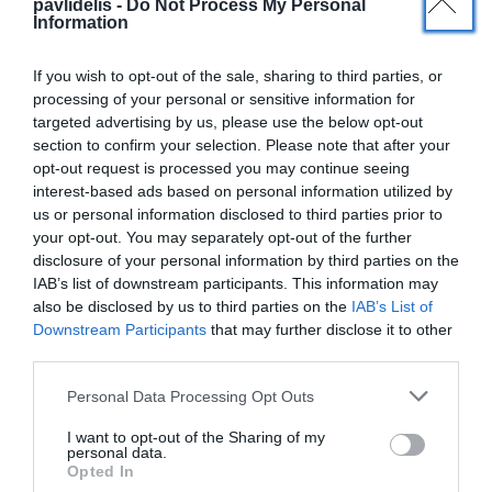
pavlidelis -
Do Not Process My Personal
Ομιλία του Dr. med. B. Παυλιδέλη με θέμα
Information
“Αφεστώτα ώτα - Ωτοπλαστική - How I do
it ?”, Αθήνα, 27 Mαίου 2023
If you wish to opt-out of the sale, sharing to third parties, or
processing of your personal or sensitive information for
targeted advertising by us, please use the below opt-out
section to confirm your selection. Please note that after your
opt-out request is processed you may continue seeing
interest-based ads based on personal information utilized by
us or personal information disclosed to third parties prior to
your opt-out. You may separately opt-out of the further
Ο Dr. med. Β. Παυλιδέλης, εκπαιδευτής
disclosure of your personal information by third parties on the
στη Ρινοπλαστική. Ιατρική Σχολή
IAB’s list of downstream participants. This information may
Δημοκρίτειου Πανεπ. Θράκης,
also be disclosed by us to third parties on the
IAB’s List of
Αλεξανδρούπολη, Ιανουάριος 2022
Downstream Participants
that may further disclose it to other
third parties.
Personal Data Processing Opt Outs
Εκπαίδευση στη Ρινοπλαστική 2022
Ιατρική Σχολή Δημοκρίτειου
I want to opt-out of the Sharing of my
personal data.
Πανεπιστημίου Θράκης, ΩΡΛ Κλινική,
Opted In
Διιδρυματικό, Διατμηματικό Πρόγραμμα