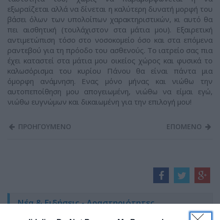
εξωραΐζεται αλλά να δίνεται η καλύτερη δυνατή μορφή του
βάσει όλων των υπολοίπων χαρακτηριστικών, κι αυτό θα
πει αισθητική (τουλάχιστον στα μάτια μου). Εξαιρετική
αντιμετώπιση τόσο στο νοσοκομείο όσο και στα επόμενα
ραντεβού για τη πρόοδο του ασθενούς. Το ιατρείο σας πια
έχει καταστεί στα μάτια μου οικείος χώρος και φυσικά το
καλωσόρισμα του κυρίου Πάνου θα είναι πάντα μια
όμορφη ανάμνηση. Ενας μόνο μήνας και νιώθω την
αυτοπεποίθηση μου απογειωμένη, νιώθω να είμαι εγώ,
νιώθω ευγνώμων και δικαιωμένη για την επιλογή μου!
ΠΡΟΗΓΟΥΜΕΝΟ
ΕΠΟΜΕΝΟ
Νέα & Ειδήσεις - Δραστηριότητες