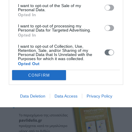
Μεταπτυχιακών Σπουδών
I want to opt-out of the Sale of my
Personal Data.
Opted In
Ο Dr. med. B. Παυλιδέλης, ομιλητής για
Ρινοπλαστική σε Διεθνή Συνέδρια της
I want to opt-out of processing my
Ευρωπαϊκής Ακαδημίας Πλαστικής
Personal Data for Targeted Advertising.
Χειρουργικής Προσώπου
Opted In
I want to opt-out of Collection, Use,
Retention, Sale, and/or Sharing of my
Ωτοπλαστική 2022: Ο Dr. med. B.
Personal Data that Is Unrelated with the
Παυλιδέλης, ομιλητής στο Συνέδριο της
Purposes for which it was collected.
Opted Out
Πανελλήνιας ΩΡΛ Εταιρείας, Θεσσαλονίκη
CONFIRM
Data Deletion
Data Access
Privacy Policy