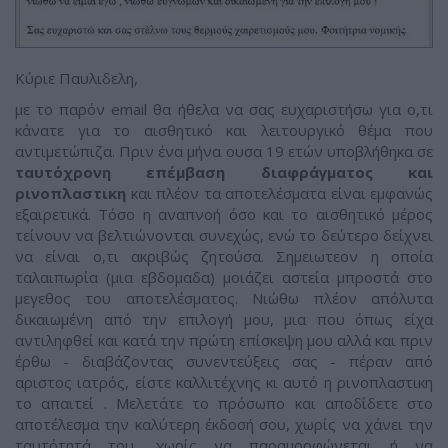
Κύριε Παυλιδελη,
με το παρόν email θα ήθελα να σας ευχαριστήσω για ο,τι
κάνατε για το αισθητικό και λειτουργικό θέμα που
αντιμετώπιζα. Πριν ένα μήνα ουσα 19 ετών υποβλήθηκα σε
ταυτόχρονη επέμβαση διαφράγματος και
ρινοπλαστικη
και πλέον τα αποτελέσματα είναι εμφανώς
εξαιρετικά. Τόσο η αναπνοή όσο και το αισθητικό μέρος
τείνουν να βελτιώνονται συνεχώς, ενώ το δεύτερο δείχνει
να είναι ο,τι ακριβώς ζητούσα. Σημειωτεον η οποία
ταλαιπωρία (μια εβδομαδα) μοιάζει αστεία μπροστά στο
μεγεθος του αποτελέσματος. Νιώθω πλέον απόλυτα
δικαιωμένη από την επιλογή μου, μια που όπως είχα
αντιληφθεί και κατά την πρώτη επίσκεψη μου αλλά και πριν
έρθω - διαβάζοντας συνεντεύξεις σας - πέραν από
αριστος ιατρός, είστε καλλιτέχνης κι αυτό η ρινοπλαστικη
το απαιτεί . Μελετάτε το πρόσωπο και αποδίδετε στο
αποτέλεσμα την καλύτερη έκδοσή σου, χωρίς να χάνει την
ταυτότητά του, χωρίς να παραμορφώνεται ή να