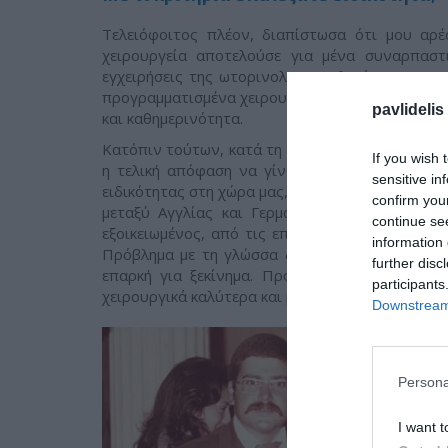
Τελειόφοιτος πλέον, διαπίστωσα ότι μου αρέ
χειρουργεία αποτελούσε για μένα συναρπαστι
εγχειρήσεις της ωτορινολαρυγγολογίας. Σημαντ
προγραμματισμένα χειρουργεία και όχι έκτακτα.
pavlidelis
και καθημερινότητα.
Κατόπιν τούτων, κατά τη διάρκεια της στρατιωτι
If you wish 
η τελική απόφαση να γίνω Ωτορινολαρυγγολό
sensitive in
ειδικότητας στη χώρα μας, αποφάσισα να πάω για
confirm you
μεταξύ Αγγλίας και Γερμανίας, επειδή με τι
continue se
εξοικειωμένος, από τις επισκέψεις και τη διαμ
information 
Πρόβλημα με τη γλώσσα δεν υπήρχε, επειδή τα
further disc
επαρκή για ξεκίνημα. Προτίμησα τη Γερμανία,
participants
χειρουργικά καλύτερα και βεβαίως πιο καλοπληρ
Downstream 
Persona
I want t