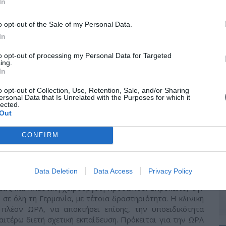
In
Αθηνών, 1975.
o opt-out of the Sale of my Personal Data.
In
to opt-out of processing my Personal Data for Targeted
ing.
In
τηση της ΩΡΛ ειδικότητας και πώς προέκυψε
o opt-out of Collection, Use, Retention, Sale, and/or Sharing
ρουργική Προσώπου;
ersonal Data that Is Unrelated with the Purposes for which it
lected.
ιατρείου στη Σαντορίνη, αποφασισμένος για ΩΡΛ, χωρίς
Out
 έφυγα αμέσως για Γερμανία. Τρεις μήνες μετά την άφιξή
 ειδικότητα “Γενικής Χειρουργικής”. Ξεκίνησα αμέσως. Με
CONFIRM
ο γενικό νοσοκομειακό κλίμα της χώρας, να βελτιώσω τα
περιβάλλον και να αναζητήσω με άνεση πλέον, θέση για
κοπός μου. Πριν καν περάσει ένας χρόνος στη γενική
Data Deletion
Data Access
Privacy Policy
η σε νοσοκομείο, για την ειδικότητα της ΩΡΛ. Κατά καλή
ρέως και πλαστική χειρουργική προσώπου. Επρόκειτο, την
ς, σε όλη τη Γερμανία, με τέτοια δραστηριότητα. Η κλινική
 πλέον ΩΡΛ, να αποκτήσει επίσης, την υποειδικότητα
ιτέρω διετή σχετική εκπαίδευση. Πρόκειται για την ΩΡΛ