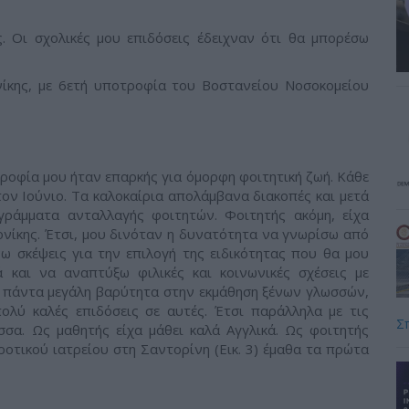
ς. Οι σχολικές μου επιδόσεις έδειχναν ότι θα μπορέσω
ίκης, με 6ετή υποτροφία του Βοστανείου Νοσοκομείου
ροφία μου ήταν επαρκής για όμορφη φοιτητική ζωή. Κάθε
ον Ιούνιο. Τα καλοκαίρια απολάμβανα διακοπές και μετά
γράμματα ανταλλαγής φοιτητών. Φοιτητής ακόμη, είχα
λονίκης. Έτσι, μου δινόταν η δυνατότητα να γνωρίσω από
ω σκέψεις για την επιλογή της ειδικότητας που θα μου
ά και να αναπτύξω φιλικές και κοινωνικές σχέσεις με
α πάντα μεγάλη βαρύτητα στην εκμάθηση ξένων γλωσσών,
πολύ καλές επιδόσεις σε αυτές. Έτσι παράλληλα με τις
Σ
σα. Ως μαθητής είχα μάθει καλά Αγγλικά. Ως φοιτητής
ροτικού ιατρείου στη Σαντορίνη (Εικ. 3) έμαθα τα πρώτα