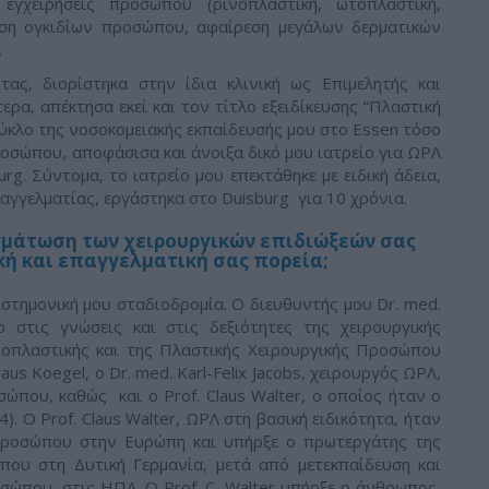
εγχειρήσεις προσώπου (ρινοπλαστική, ωτοπλαστική,
εση ογκιδίων προσώπου, αφαίρεση μεγάλων δερματικών
.
ας, διορίστηκα στην ίδια κλινική ως Επιμελητής και
ρα, απέκτησα εκεί και τον τίτλο εξειδίκευσης “Πλαστική
κλο της νοσοκομειακής εκπαίδευσής μου στο Essen τόσο
ροσώπου, αποφάσισα και άνοιξα δικό μου ιατρείο για ΩΡΛ
rg. Σύντομα, το ιατρείο μου επεκτάθηκε με ειδική άδεια,
παγγελματίας, εργάστηκα στο Duisburg για 10 χρόνια.
γμάτωση των χειρουργικών επιδιώξεών σας
κή και επαγγελματική σας πορεία;
ιστημονική μου σταδιοδρομία. Ο διευθυντής μου Dr. med.
 στις γνώσεις και στις δεξιότητες της χειρουργικής
νοπλαστικής και της Πλαστικής Χειρουργικής Προσώπου
aus Koegel, ο Dr. med. Karl-Felix Jacobs, χειρουργός ΩΡΛ,
ώπου, καθώς και ο Prof. Claus Walter, ο οποίος ήταν ο
. Ο Prof. Claus Walter, ΩΡΛ στη βασική ειδικότητα, ήταν
 προσώπου στην Ευρώπη και υπήρξε ο πρωτεργάτης της
που στη Δυτική Γερμανία, μετά από μετεκπαίδευση και
οσώπου, στις ΗΠΑ. Ο Prof. C. Walter υπήρξε ο άνθρωπος,