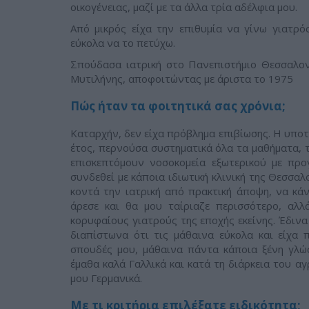
οικογένειας, μαζί με τα άλλα τρία αδέλφια μου.
Από μικρός είχα την επιθυμία να γίνω γιατρό
εύκολα να το πετύχω.
Σπούδασα ιατρική στο Πανεπιστήμιο Θεσσαλον
Μυτιλήνης, αποφοιτώντας με άριστα το 1975
Πώς ήταν τα φοιτητικά σας χρόνια;
Καταρχήν, δεν είχα πρόβλημα επιβίωσης. Η υποτ
έτος, περνούσα συστηματικά όλα τα μαθήματα, τ
επισκεπτόμουν νοσοκομεία εξωτερικού με προ
συνδεθεί με κάποια ιδιωτική κλινική της Θεσσα
κοντά την ιατρική από πρακτική άποψη, να κάν
άρεσε και θα μου ταίριαζε περισσότερο, αλλ
κορυφαίους γιατρούς της εποχής εκείνης. Έδιν
διαπίστωνα ότι τις μάθαινα εύκολα και είχα 
σπουδές μου, μάθαινα πάντα κάποια ξένη γλώσ
έμαθα καλά Γαλλικά και κατά τη διάρκεια του αγ
μου Γερμανικά.
Με τι κριτήρια επιλέξατε ειδικότητα;