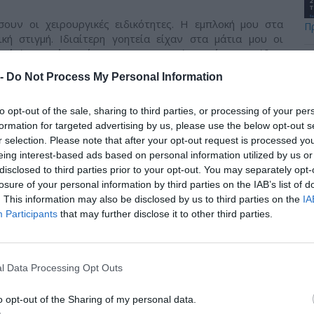
σουν οι χειρουργικές ειδικότητες. Η εμπλοκή μου στα
Π
κή στιγμή. Ιδιαίτερη γοητεία είχαν στα μάτια μου οι
ικό ήταν επίσης, ότι οι ΩΡΛ εγχειρήσεις είναι συνήθως
 Αυτό εξασφαλίζει μια πιο ισοσταθμισμένη προσωπική ζωή
 -
Do Not Process My Personal Information
κής μου θητείας και του αγροτικού ιατρείου, εμπεδώθηκε
to opt-out of the sale, sharing to third parties, or processing of your per
γος. Λόγω των ειδικών, δυσμενών συνθηκών απόκτησης
formation for targeted advertising by us, please use the below opt-out s
 ειδικότητα στο εξωτερικό. Είχα τη δυνατότητα επιλογής
r selection. Please note that after your opt-out request is processed y
ς χώρες αυτές και τα νοσοκομεία τους ήμουν ήδη πολύ
eing interest-based ads based on personal information utilized by us or
ονή μου εκεί, τα καλοκαίρια των φοιτητικών μου χρόνων.
disclosed to third parties prior to your opt-out. You may separately opt-
 μεν Αγγλικά μου ήταν πολύ καλά, τα δε Γερμανικά μου
losure of your personal information by third parties on the IAB’s list of
 επειδή πείστηκα ότι εκεί θα μπορούσα να εκπαιδευτώ
. This information may also be disclosed by us to third parties on the
IA
ωμένος.
Participants
that may further disclose it to other third parties.
Ο Πρόεδρος της Ελληνικής Δημοκρατίας κ.
Κωνσταντίνος Τσάτσος συγχαίρει τον ιατρό
l Data Processing Opt Outs
Βασίλη Παυλιδέλη κατά τη δεξίωση που
παρέθεσε προς τιμήν όλων των
αριστευσάντων αποφοίτων των Ελληνικών
o opt-out of the Sharing of my personal data.
Πανεπιστημίων. Προεδρικό Μέγαρο