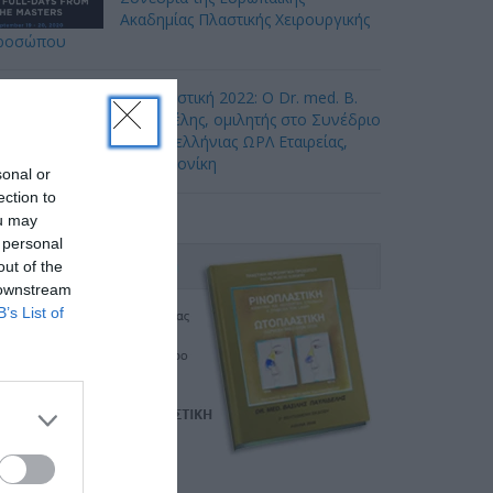
Ακαδημίας Πλαστικής Χειρουργικής
ροσώπου
Ωτοπλαστική 2022: Ο Dr. med. B.
Παυλιδέλης, ομιλητής στο Συνέδριο
της Πανελλήνιας ΩΡΛ Εταιρείας,
Θεσσαλονίκη
sonal or
ection to
ou may
 personal
out of the
 downstream
B’s List of