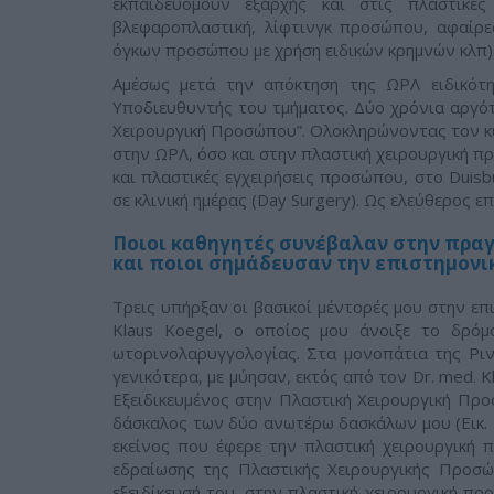
εκπαιδευόμουν εξαρχής και στις πλαστικές 
βλεφαροπλαστική, λίφτινγκ προσώπου, αφαίρ
όγκων προσώπου με χρήση ειδικών κρημνών κλπ)
Αμέσως μετά την απόκτηση της ΩΡΛ ειδικότητ
Υποδιευθυντής του τμήματος. Δύο χρόνια αργότε
Χειρουργική Προσώπου”. Ολοκληρώνοντας τον κύ
στην ΩΡΛ, όσο και στην πλαστική χειρουργική π
και πλαστικές εγχειρήσεις προσώπου, στο Duisbu
σε κλινική ημέρας (Day Surgery). Ως ελεύθερος ε
Ποιοι καθηγητές συνέβαλαν στην πρα
και ποιοι σημάδευσαν την επιστημονι
Τρεις υπήρξαν οι βασικοί μέντορές μου στην επ
Klaus Koegel, ο οποίος μου άνοιξε το δρόμο
ωτορινολαρυγγολογίας. Στα μονοπάτια της Ρι
γενικότερα, με μύησαν, εκτός από τον Dr. med. Kl
Εξειδικευμένος στην Πλαστική Χειρουργική Προσ
δάσκαλος των δύο ανωτέρω δασκάλων μου (Εικ. 4)
εκείνος που έφερε την πλαστική χειρουργική
εδραίωσης της Πλαστικής Χειρουργικής Προσώ
εξειδίκευσή του, στην πλαστική χειρουργική πρ