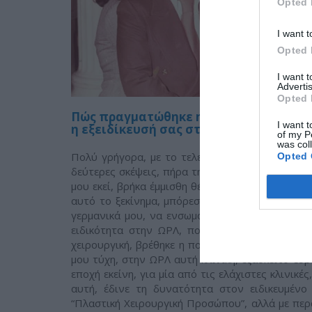
Opted 
I want t
Opted 
I want 
Advertis
Opted 
Πώς πραγματώθηκε η επιλογή για απόκ
I want t
η εξειδίκευσή σας στην Πλαστική Χει
of my P
was col
Πολύ γρήγορα, με το τελείωμα του αγροτικού 
Opted 
δεύτερες σκέψεις, πήρα την τελική απόφαση και
μου εκεί, βρήκα έμμισθη θέση σε νοσοκομείο, για
αυτό το ξεκίνημα, μπόρεσα να εγκλιματιστώ στ
γερμανικά μου, να ενσωματωθώ στο κοινωνικό 
ειδικότητα στην ΩΡΛ, που ήταν ο απώτερος σ
χειρουργική, βρέθηκε η πολυπόθητη έμμισθη θέσ
μου τύχη, στην ΩΡΛ αυτή κλινική, εξασκείτο ευ
εποχή εκείνη, για μία από τις ελάχιστες κλινικέ
αυτή, έδινε τη δυνατότητα στον ειδικευμένο
“Πλαστική Χειρουργική Προσώπου”, αλλά με περα